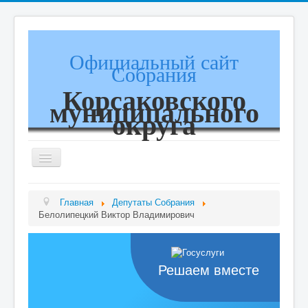
Официальный сайт
Собрания
Корсаковского
муниципального
округа
Toggle
Navigation
Собрание
Главная
Депутаты Собрания
Белолипецкий Виктор Владимирович
Депутаты Собрания
Комиссии
Решаем вместе
Деятельность Собрания
Прием граждан